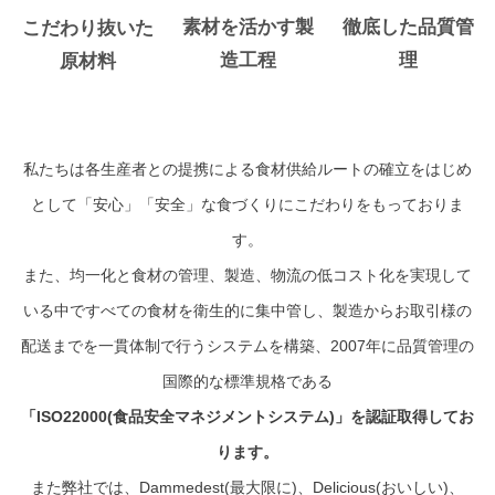
素材を活かす製
徹底した品質管
こだわり抜いた
お問い合わせ
造工程
理
原材料
私たちは各生産者との提携による食材供給ルートの確立をはじめ
として「安心」「安全」な食づくりにこだわりをもっておりま
す。
また、均一化と食材の管理、製造、物流の低コスト化を実現して
いる中ですべての食材を衛生的に集中管し、製造からお取引様の
配送までを一貫体制で行うシステムを構築、2007年に品質管理の
国際的な標準規格である
「ISO22000(食品安全マネジメントシステム)」を認証取得してお
ります。
また弊社では、Dammedest(最大限に)、Delicious(おいしい)、