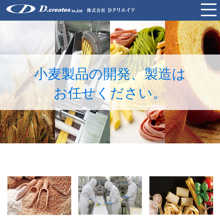
HOME
商品開発と製造
小麦製品の開発、製造は
お任せください。
生パスタ
製菓
中華麺
冷凍生餃子
お取引事例
会社概要